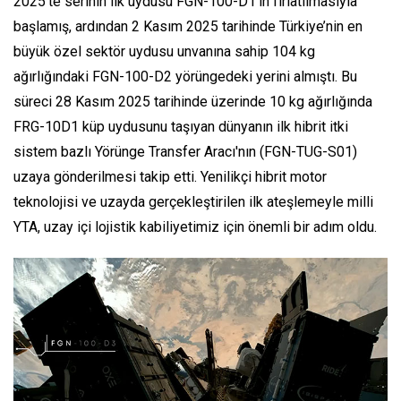
2025'te serinin ilk uydusu FGN-100-D1'in fırlatılmasıyla
başlamış, ardından 2 Kasım 2025 tarihinde Türkiye’nin en
büyük özel sektör uydusu unvanına sahip 104 kg
ağırlığındaki FGN-100-D2 yörüngedeki yerini almıştı. Bu
süreci 28 Kasım 2025 tarihinde üzerinde 10 kg ağırlığında
FRG-10D1 küp uydusunu taşıyan dünyanın ilk hibrit itki
sistem bazlı Yörünge Transfer Aracı'nın (FGN-TUG-S01)
uzaya gönderilmesi takip etti. Yenilikçi hibrit motor
teknolojisi ve uzayda gerçekleştirilen ilk ateşlemeyle milli
YTA, uzay içi lojistik kabiliyetimiz için önemli bir adım oldu.