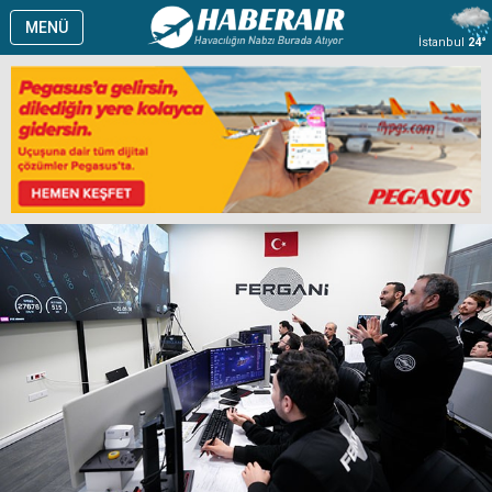
MENÜ
İstanbul
24°