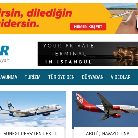
SAVUNMA
TURİZM
TÜRKİYE'DEN
DÜNYADAN
VİDEOLAR
SUNEXPRESS’TEN REKOR
ABD ÜÇ HAVAYOLUNA