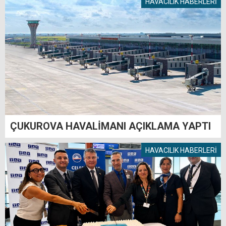
HAVACILIK HABERLERİ
ÇUKUROVA HAVALİMANI AÇIKLAMA YAPTI
HAVACILIK HABERLERİ