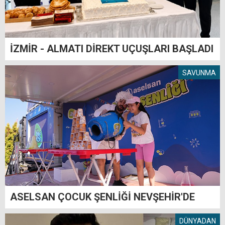
İZMİR - ALMATI DİREKT UÇUŞLARI BAŞLADI
SAVUNMA
ASELSAN ÇOCUK ŞENLİĞİ NEVŞEHİR'DE
DÜNYADAN