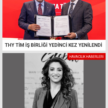
THY TİM İŞ BİRLİĞİ YEDİNCİ KEZ YENİLENDİ
HAVACILIK HABERLERİ