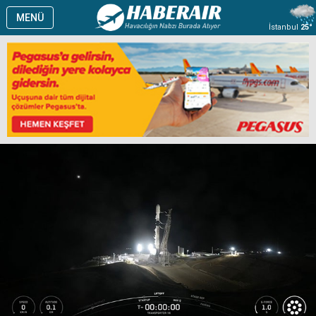
MENÜ
İstanbul
25°