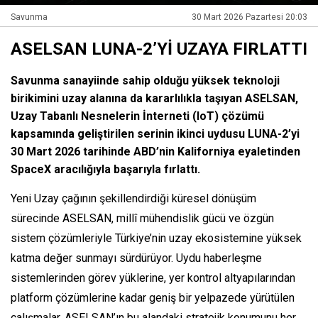
Savunma
30 Mart 2026 Pazartesi 20:03
ASELSAN LUNA-2’Yİ UZAYA FIRLATTI
Savunma sanayiinde sahip olduğu yüksek teknoloji
birikimini uzay alanına da kararlılıkla taşıyan ASELSAN,
Uzay Tabanlı Nesnelerin İnterneti (IoT) çözümü
kapsamında geliştirilen serinin ikinci uydusu LUNA-2’yi
30 Mart 2026 tarihinde ABD’nin Kaliforniya eyaletinden
SpaceX aracılığıyla başarıyla fırlattı.
Yeni Uzay çağının şekillendirdiği küresel dönüşüm
sürecinde ASELSAN, millî mühendislik gücü ve özgün
sistem çözümleriyle Türkiye’nin uzay ekosistemine yüksek
katma değer sunmayı sürdürüyor. Uydu haberleşme
sistemlerinden görev yüklerine, yer kontrol altyapılarından
platform çözümlerine kadar geniş bir yelpazede yürütülen
çalışmalar, ASELSAN’ın bu alandaki stratejik konumunu her