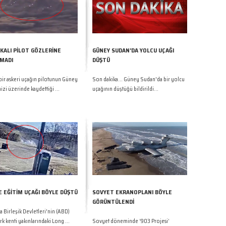
KALI PİLOT GÖZLERİNE
GÜNEY SUDAN'DA YOLCU UÇAĞI
MADI
DÜŞTÜ
bir askeri uçağın pilotunun Güney
Son dakika... Güney Sudan'da bir yolcu
izi üzerinde kaydettiği ...
uçağının düştüğü bildirildi...
E EĞİTİM UÇAĞI BÖYLE DÜŞTÜ
SOVYET EKRANOPLANI BÖYLE
GÖRÜNTÜLENDİ
 Birleşik Devletleri'nin (ABD)
k kenti yakınlarındaki Long ...
Sovyet döneminde ‘903 Projesi’