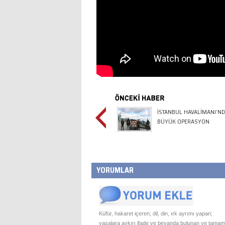
İSTANBUL HAVALİMANI’N
BÜYÜK OPERASYON
YORUMLAR
Küfür, hakaret içeren; dil, din, ırk ayrımı yapan;
yasalara aykırı ifade ve beyanda bulunan ve tamam