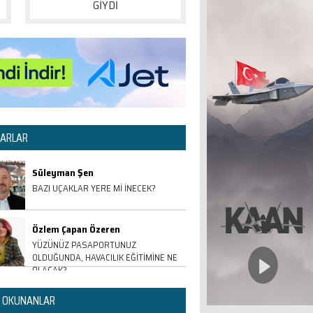
GİYDİ
ARLAR
Süleyman Şen
BAZI UÇAKLAR YERE Mİ İNECEK?
Özlem Çapan Özeren
YÜZÜNÜZ PASAPORTUNUZ
OLDUĞUNDA, HAVACILIK EĞİTİMİNE NE
OLACAK?
 OKUNANLAR