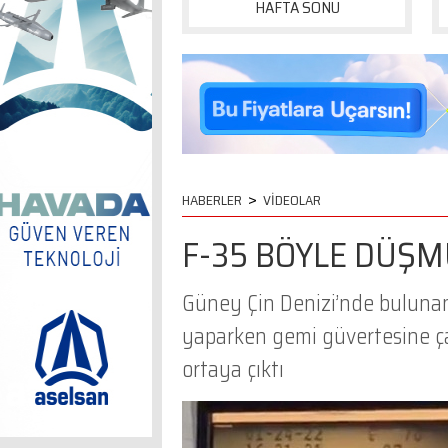
HAFTA SONU
>
HABERLER
VİDEOLAR
F-35 BÖYLE DÜŞM
Güney Çin Denizi’nde bulunan
yaparken gemi güvertesine ça
ortaya çıktı