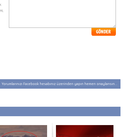
r.
ni,
Yorumlarınızı Facebook hesabınız üzerinden yapın hemen onaylansın...