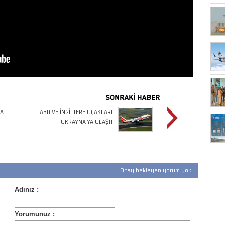
DA
ABD VE İNGİLTERE UÇAKLARI
UKRAYNA’YA ULAŞTI
Onay bekleyen yorum yok.
ı