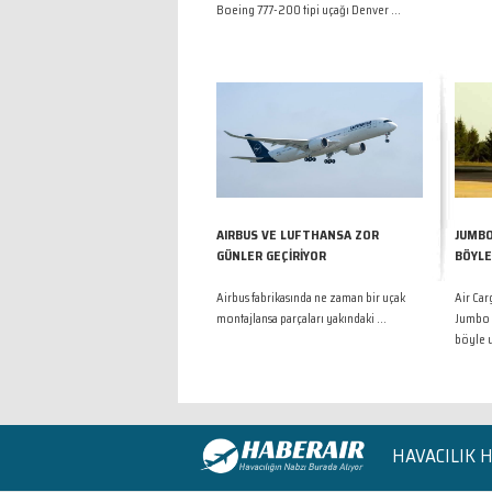
Boeing 777-200 tipi uçağı Denver ...
AIRBUS VE LUFTHANSA ZOR
JUMBO
GÜNLER GEÇİRİYOR
BÖYLE
Airbus fabrikasında ne zaman bir uçak
Air Ca
montajlansa parçaları yakındaki ...
Jumbo 
böyle 
HAVACILIK 