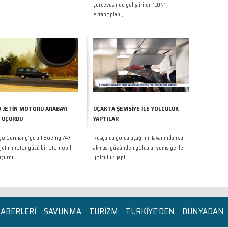
çerçevesinde geliştirilen ‘LUN’
ekranoplanı, ...
 JETİN MOTORU ARABAYI
UÇAKTA ŞEMSİYE İLE YOLCULUK
 UÇURDU
YAPTILAR
rgo Germany’ye ait Boeing 747
Rusya’da yolcu uçağının tavanından su
jetin motor gücü bir otomobili
akması yüzünden yolcular şemsiye ile
uçurdu
yolculuk yaptı
HABERLERİ
SAVUNMA
TURİZM
TÜRKİYE'DEN
DÜNYADAN