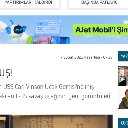
YAPTIRIMLARI KALDIRDI
BAŞINDA PATLAYICI
YAZ
7 Şubat 2022 Pazartesi - 07:39
ÜŞ!
 USS Carl Vinson Uçak Gemisi’ne iniş
kılan F-35 savaş uçağının yeni görüntüleri
ÇOK