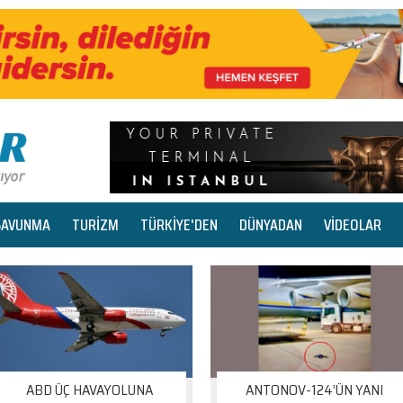
SAVUNMA
TURİZM
TÜRKİYE'DEN
DÜNYADAN
VİDEOLAR
ABD ÜÇ HAVAYOLUNA
ANTONOV-124’ÜN YANI