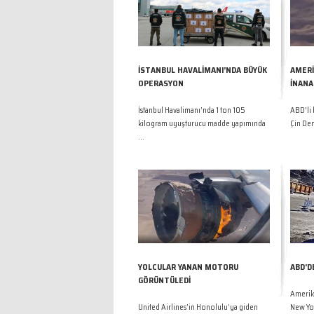
İSTANBUL HAVALİMANI’NDA BÜYÜK
AMERİ
OPERASYON
İNANA
İstanbul Havalimanı’nda 1 ton 105
ABD'li 
kilogram uyuşturucu madde yapımında
Çin Den
...
YOLCULAR YANAN MOTORU
ABD'D
GÖRÜNTÜLEDİ
Amerika
United Airlines’in Honolulu’ya giden
New Yor