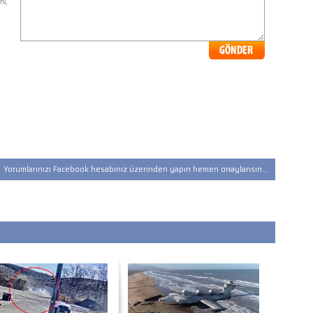
ni,
Yorumlarınızı Facebook hesabınız üzerinden yapın hemen onaylansın...