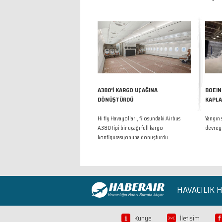
A380’İ KARGO UÇAĞINA
BOEIN
DÖNÜŞTÜRDÜ
KAPLA
Hi fly Havayolları, filosundaki Airbus
Yangın 
A380 tipi bir uçağı full kargo
devreye
konfigürasyonuna dönüştürdü
HAVACILIK 
Künye
İletişim