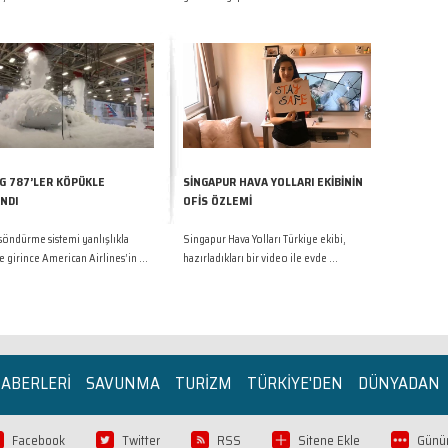
G 787’LER KÖPÜKLE
SİNGAPUR HAVA YOLLARI EKİBİNİN
NDI
OFİS ÖZLEMİ
söndürme sistemi yanlışlıkla
Singapur Hava Yolları Türkiye ekibi,
 girince American Airlines’in ...
hazırladıkları bir video ile evde ...
HABERLERİ
SAVUNMA
TURİZM
TÜRKİYE'DEN
DÜNYADAN
Facebook
Twitter
RSS
Sitene Ekle
Günün