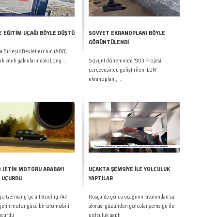
E EĞİTİM UÇAĞI BÖYLE DÜŞTÜ
SOVYET EKRANOPLANI BÖYLE
GÖRÜNTÜLENDİ
 Birleşik Devletleri'nin (ABD)
k kenti yakınlarındaki Long ...
Sovyet döneminde ‘903 Projesi’
çerçevesinde geliştirilen ‘LUN’
ekranoplanı, ...
 JETİN MOTORU ARABAYI
UÇAKTA ŞEMSİYE İLE YOLCULUK
 UÇURDU
YAPTILAR
rgo Germany’ye ait Boeing 747
Rusya’da yolcu uçağının tavanından su
jetin motor gücü bir otomobili
akması yüzünden yolcular şemsiye ile
uçurdu
yolculuk yaptı