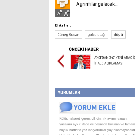
Ayrıntılar gelecek...
Etiketler:
Güney Sudan
yolcu uçağı
düştü
AYCI’DAN 347 YENİ ARAÇ İ
İHALE AÇIKLAMASI
YORUMLAR
Küfür, hakaret içeren; dil, din, ırk ayrımı yapan;
yasalara aykırı ifade ve beyanda bulunan ve tamam
büyük harflerle yazılan yorumlar yayınlanmayacaktı