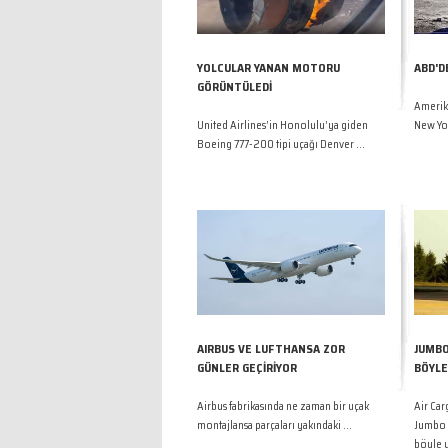
YOLCULAR YANAN MOTORU
ABD'D
GÖRÜNTÜLEDİ
Amerika
United Airlines’in Honolulu’ya giden
New Yor
Boeing 777-200 tipi uçağı Denver ...
AIRBUS VE LUFTHANSA ZOR
JUMBO
GÜNLER GEÇİRİYOR
BÖYLE
Airbus fabrikasında ne zaman bir uçak
Air Ca
montajlansa parçaları yakındaki ...
Jumbo 
böyle 