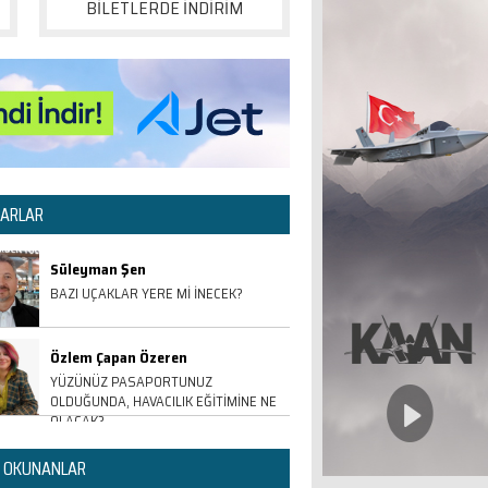
BİLETLERDE İNDİRİM
ARLAR
Süleyman Şen
BAZI UÇAKLAR YERE Mİ İNECEK?
Özlem Çapan Özeren
YÜZÜNÜZ PASAPORTUNUZ
OLDUĞUNDA, HAVACILIK EĞİTİMİNE NE
OLACAK?
 OKUNANLAR