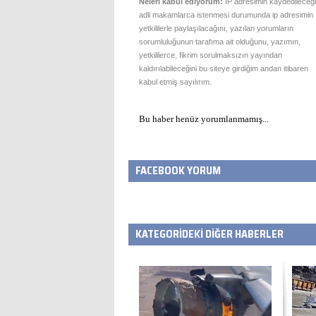
Neleri kabul ediyorum:
IP adresimin kaydedileceği
adli makamlarca istenmesi durumunda ip adresimin
yetkililerle paylaşılacağını, yazılan yorumların
sorumluluğunun tarafıma ait olduğunu, yazımın,
yetkililerce, fikrim sorulmaksızın yayından
kaldırılabileceğini bu siteye girdiğim andan itibaren
kabul etmiş sayılırım.
Bu haber henüz yorumlanmamış...
FACEBOOK YORUM
KATEGORİDEKİ DİĞER HABERLER