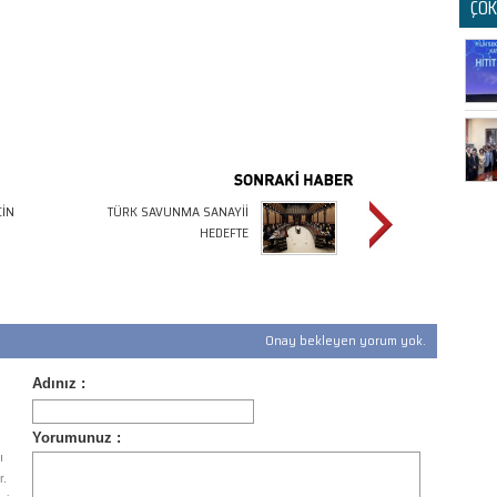
ÇOK
ÇİN
TÜRK SAVUNMA SANAYİİ
HEDEFTE
Onay bekleyen yorum yok.
ı
r.