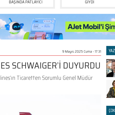
BAŞINDA PATLAYICI
GİYDİ
YAZ
9 Mayıs 2025 Cuma - 17:31
NES SCHWAIGER’İ DUYURDU
lines’ın Ticaretten Sorumlu Genel Müdür
ÇOK