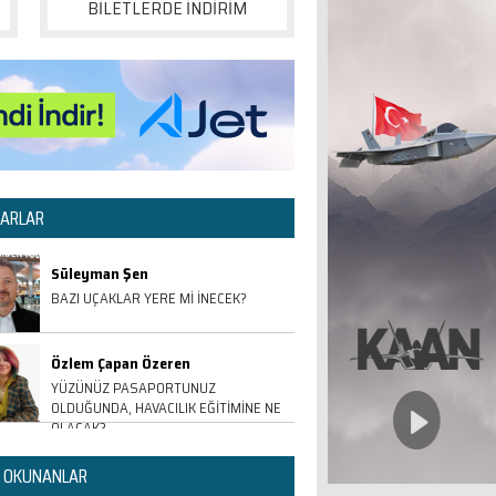
BİLETLERDE İNDİRİM
ARLAR
Süleyman Şen
BAZI UÇAKLAR YERE Mİ İNECEK?
Özlem Çapan Özeren
YÜZÜNÜZ PASAPORTUNUZ
OLDUĞUNDA, HAVACILIK EĞİTİMİNE NE
OLACAK?
 OKUNANLAR