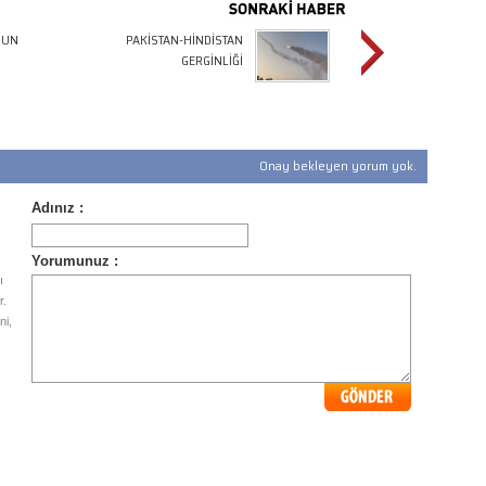
’UN
PAKİSTAN-HİNDİSTAN
GERGİNLİĞİ
Onay bekleyen yorum yok.
ı
r.
ni,