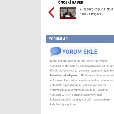
YÜZLERCE KOŞUCU ‘ZEUS
DAĞI’NA KOŞACAK
YORUMLAR
Küfür, hakaret içeren; dil, din, ırk ayrımı yapan;
yasalara aykırı ifade ve beyanda bulunan ve tamam
büyük harflerle yazılan yorumlar yayınlanmayacaktı
Neleri kabul ediyorum:
IP adresimin kaydedileceği
adli makamlarca istenmesi durumunda ip adresimin
yetkililerle paylaşılacağını, yazılan yorumların
sorumluluğunun tarafıma ait olduğunu, yazımın,
yetkililerce, fikrim sorulmaksızın yayından
kaldırılabileceğini bu siteye girdiğim andan itibaren
kabul etmiş sayılırım.