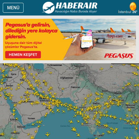
MENÜ
İstanbul
26°