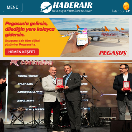
MENÜ
İstanbul
24°