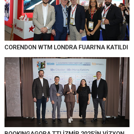
CORENDON WTM LONDRA FUARI'NA KATILDI
BOOKINGAGORA TTI İZMİR 2025'İN VİZYON