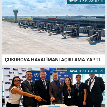
HAVACILIK HABERLERİ
ÇUKUROVA HAVALİMANI AÇIKLAMA YAPTI
HAVACILIK HABERLERİ