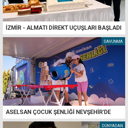
İZMİR - ALMATI DİREKT UÇUŞLARI BAŞLADI
SAVUNMA
ASELSAN ÇOCUK ŞENLİĞİ NEVŞEHİR'DE
DÜNYADAN