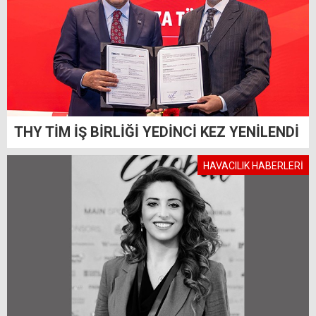
THY TİM İŞ BİRLİĞİ YEDİNCİ KEZ YENİLENDİ
HAVACILIK HABERLERİ