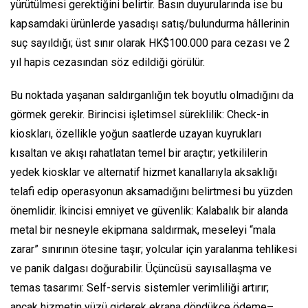
yürütülmesi gerektiğini belirtir. Basın duyurularında ise bu
kapsamdaki ürünlerde yasadışı satış/bulundurma hâllerinin
suç sayıldığı; üst sınır olarak HK$100.000 para cezası ve 2
yıl hapis cezasından söz edildiği görülür.
Bu noktada yaşanan saldırganlığın tek boyutlu olmadığını da
görmek gerekir. Birincisi işletimsel süreklilik: Check-in
kioskları, özellikle yoğun saatlerde uzayan kuyrukları
kısaltan ve akışı rahatlatan temel bir araçtır; yetkililerin
yedek kiosklar ve alternatif hizmet kanallarıyla aksaklığı
telafi edip operasyonun aksamadığını belirtmesi bu yüzden
önemlidir. İkincisi emniyet ve güvenlik: Kalabalık bir alanda
metal bir nesneyle ekipmana saldırmak, meseleyi “mala
zarar” sınırının ötesine taşır; yolcular için yaralanma tehlikesi
ve panik dalgası doğurabilir. Üçüncüsü sayısallaşma ve
temas tasarımı: Self-servis sistemler verimliliği artırır;
ancak hizmetin yüzü giderek ekrana döndükçe ödeme–