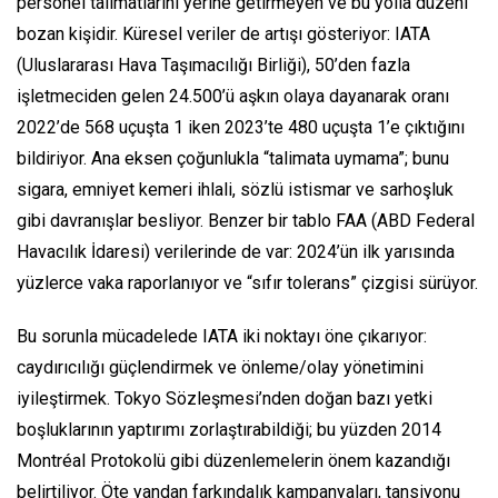
personel talimatlarını yerine getirmeyen ve bu yolla düzeni
bozan kişidir. Küresel veriler de artışı gösteriyor: IATA
(Uluslararası Hava Taşımacılığı Birliği), 50’den fazla
işletmeciden gelen 24.500’ü aşkın olaya dayanarak oranı
2022’de 568 uçuşta 1 iken 2023’te 480 uçuşta 1’e çıktığını
bildiriyor. Ana eksen çoğunlukla “talimata uymama”; bunu
sigara, emniyet kemeri ihlali, sözlü istismar ve sarhoşluk
gibi davranışlar besliyor. Benzer bir tablo FAA (ABD Federal
Havacılık İdaresi) verilerinde de var: 2024’ün ilk yarısında
yüzlerce vaka raporlanıyor ve “sıfır tolerans” çizgisi sürüyor.
Bu sorunla mücadelede IATA iki noktayı öne çıkarıyor:
caydırıcılığı güçlendirmek ve önleme/olay yönetimini
iyileştirmek. Tokyo Sözleşmesi’nden doğan bazı yetki
boşluklarının yaptırımı zorlaştırabildiği; bu yüzden 2014
Montréal Protokolü gibi düzenlemelerin önem kazandığı
belirtiliyor. Öte yandan farkındalık kampanyaları, tansiyonu