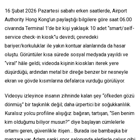
16 Şubat 2026 Pazartesi sabahı erken saatlerde, Airport
Authority Hong Kong’un paylaştığı bilgilere göre saat 06.00
civarında Terminal 1’de bir kişi yaklaşık 10 adet “smart/self-
service check-in kiosk”u devirdi; çevredeki
bariyer/korkuluklar ile yakın kontuar alanlarında da hasar
oluştu. Görüntüler kısa sürede sosyal medyada yayıldı ve
“viral” hâle geldi; videoda kişinin kioskları iterek yere
düşürdüğü, ardından metal bir direğe benzer bir nesneyle
ekran ve gövde kısımlarına defalarca vurduğu görülüyor.
Videoyu izleyince insanın zihninde kalan şey “öfkeden gözü
dönmüş” bir taşkınlık değil; daha ürpertici bir soğukkanlılık.
Kuralsız yolcu profiline alışığız: bağıran, tartışan, “Sen benim
kim olduğumu biliyor musun?” diye başlayan cümlelerle
ortamı geren, güvenlikle itişen… Burada ise bambaşka bir
manzara var. Adam sanki spor salonunda aletlerle çalışır gibi