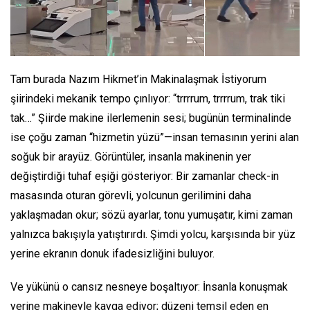
Tam burada Nazım Hikmet’in Makinalaşmak İstiyorum
şiirindeki mekanik tempo çınlıyor: “trrrrum, trrrrum, trak tiki
tak…” Şiirde makine ilerlemenin sesi; bugünün terminalinde
ise çoğu zaman “hizmetin yüzü”—insan temasının yerini alan
soğuk bir arayüz. Görüntüler, insanla makinenin yer
değiştirdiği tuhaf eşiği gösteriyor: Bir zamanlar check-in
masasında oturan görevli, yolcunun gerilimini daha
yaklaşmadan okur; sözü ayarlar, tonu yumuşatır, kimi zaman
yalnızca bakışıyla yatıştırırdı. Şimdi yolcu, karşısında bir yüz
yerine ekranın donuk ifadesizliğini buluyor.
Ve yükünü o cansız nesneye boşaltıyor: İnsanla konuşmak
yerine makineyle kavga ediyor; düzeni temsil eden en