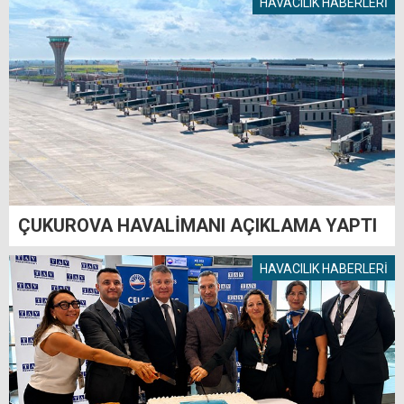
HAVACILIK HABERLERİ
ÇUKUROVA HAVALİMANI AÇIKLAMA YAPTI
HAVACILIK HABERLERİ