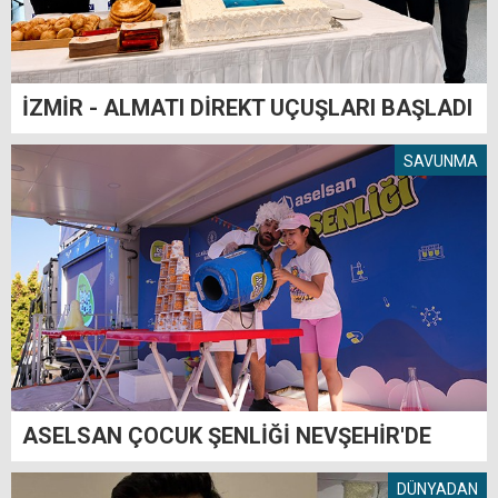
İZMİR - ALMATI DİREKT UÇUŞLARI BAŞLADI
SAVUNMA
ASELSAN ÇOCUK ŞENLİĞİ NEVŞEHİR'DE
DÜNYADAN