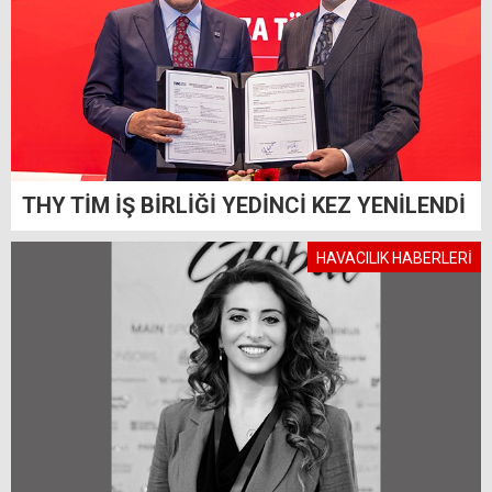
THY TİM İŞ BİRLİĞİ YEDİNCİ KEZ YENİLENDİ
HAVACILIK HABERLERİ