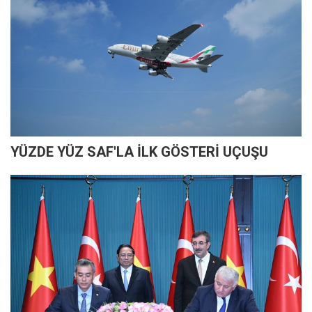
YÜZDE YÜZ SAF'LA İLK GÖSTERİ UÇUŞU