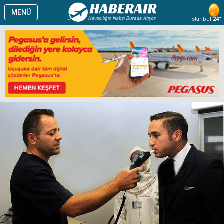
MENÜ
İstanbul
24°