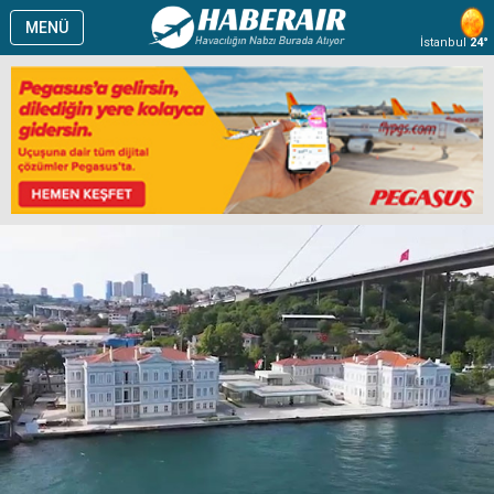
MENÜ
İstanbul
24°