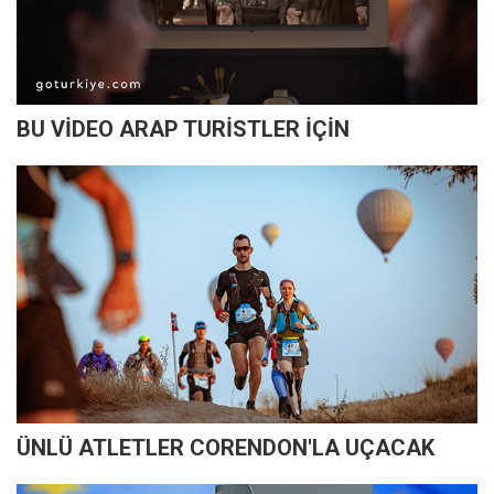
BU VİDEO ARAP TURİSTLER İÇİN
ÜNLÜ ATLETLER CORENDON'LA UÇACAK