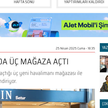
HAFTA SONU
YAPTIRIMLARI KALDIRDI
YAZ
25 Nisan 2025 Cuma - 18:35
DA ÜÇ MAĞAZA AÇTI
açtığı üç yeni havalimanı mağazası ile
diriyor.
ÇOK