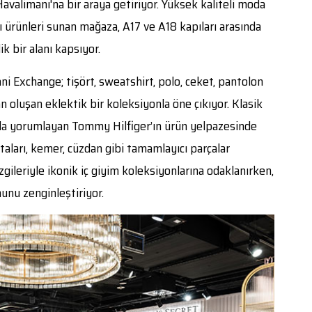
valimanı'na bir araya getiriyor. Yüksek kaliteli moda
ı ürünleri sunan mağaza, A17 ve A18 kapıları arasında
k bir alanı kapsıyor.
ni Exchange; tişört, sweatshirt, polo, ceket, pantolon
n oluşan eklektik bir koleksiyonla öne çıkıyor. Klasik
la yorumlayan Tommy Hilfiger’ın ürün yelpazesinde
ntaları, kemer, cüzdan gibi tamamlayıcı parçalar
zgileriyle ikonik iç giyim koleksiyonlarına odaklanırken,
unu zenginleştiriyor.