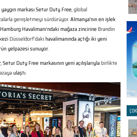
e yaygın markası Setur Duty Free,
global
alarla genişletmeyi sürdürüyor.
Almanya'nın en işlek
n Hamburg Havalimanı’ndaki mağaza zincirine
Brandin
kezi
Düsseldorf’daki
havalimanında açtığı iki yeni
ürün yelpazesi sunuyor.
, Setur Duty Free markasının yeni açılışlarıyla
birlikte
azaya
ulaştı.
ÇOK