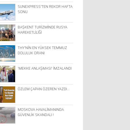
SUNEXPRESS'TEN REKOR HAFTA
SONU
BAŞKENT TURİZMİNDE RUSYA
HAREKETLİLİĞİ
THY'NİN EN YÜKSEK TEMMUZ
DOLULUK ORANI
‘MEKKE ANLAŞMASI' İMZALANDI
ÖZLEM ÇAPAN ÖZEREN YAZDI…
MOSKOVA HAVALİMANINDA
GÜVENLİK SKANDALI !