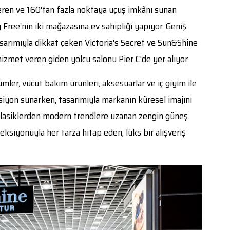
ren ve 160'tan fazla noktaya uçuş imkânı sunan
Free’nin iki mağazasına ev sahipliği yapıyor. Geniş
arımıyla dikkat çeken Victoria's Secret ve Sun&Shine
izmet veren giden yolcu salonu Pier C'de yer alıyor.
mler, vücut bakım ürünleri, aksesuarlar ve iç giyim ile
siyon sunarken, tasarımıyla markanın küresel imajını
klasiklerden modern trendlere uzanan zengin güneş
ksiyonuyla her tarza hitap eden, lüks bir alışveriş