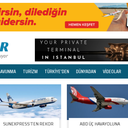
SAVUNMA
TURİZM
TÜRKİYE'DEN
DÜNYADAN
VİDEOLAR
SUNEXPRESS’TEN REKOR
ABD ÜÇ HAVAYOLUNA