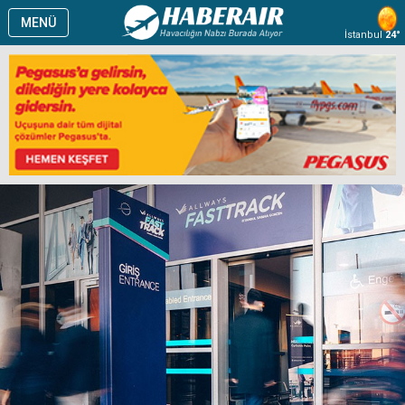
MENÜ
İstanbul
24°