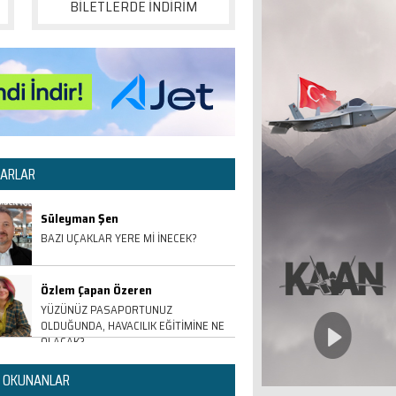
BİLETLERDE İNDİRİM
ARLAR
Süleyman Şen
BAZI UÇAKLAR YERE Mİ İNECEK?
Özlem Çapan Özeren
YÜZÜNÜZ PASAPORTUNUZ
OLDUĞUNDA, HAVACILIK EĞİTİMİNE NE
OLACAK?
 OKUNANLAR