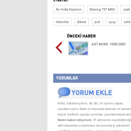
Etiketler:
Air India Express
Boeing 737 MAX
uçak
tekerlek
dikme
pist
uçuş
sefe
AJET MOBİL YENİLENDİ
YORUMLAR
Küfür, hakaret içeren; dil, din, ırk ayrımı yapan;
yasalara aykırı ifade ve beyanda bulunan ve tamam
büyük harflerle yazılan yorumlar yayınlanmayacaktı
Neleri kabul ediyorum:
IP adresimin kaydedileceği
adli makamlarca istenmesi durumunda ip adresimin
yetkililerle paylaşılacağını, yazılan yorumların