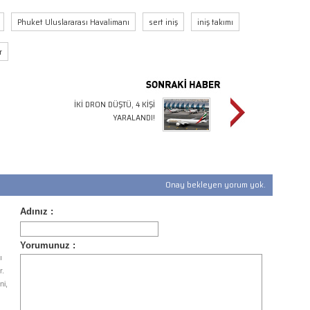
Phuket Uluslararası Havalimanı
sert iniş
iniş takımı
r
İKİ DRON DÜŞTÜ, 4 KİŞİ
YARALANDI!
Onay bekleyen yorum yok.
ı
r.
ni,