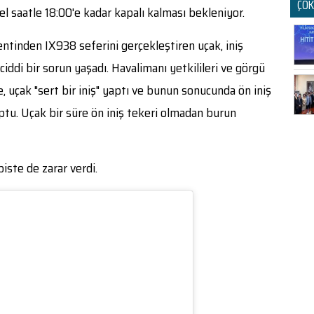
ÇOK
rel saatle 18:00'e kadar kapalı kalması bekleniyor.
ntinden IX938 seferini gerçekleştiren uçak, iniş
ciddi bir sorun yaşadı. Havalimanı yetkilileri ve görgü
e, uçak "sert bir iniş" yaptı ve bunun sonucunda ön iniş
ptu. Uçak bir süre ön iniş tekeri olmadan burun
iste de zarar verdi.