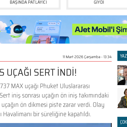
BAŞINDA PATLAYICI
GİYDİ
YAZ
11 Mart 2026 Çarşamba - 13:34
S UÇAĞI SERT İNDİ!
g 737 MAX uçağı Phuket Uluslararası
 Sert iniş sonrası uçağın ön iniş takımındaki
 uçağın ön dikmesi piste zarar verdi. Olay
 Havalimanı bir süreliğine kapatıldı.
ÇOK