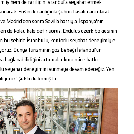
hem iş hem de tatil için İstanbul'a seyahat etmek
unacak. Erişim kolaylığıyla şehrin havalimanı olarak
ve Madrid’den sonra Sevilla hattıyla, İspanya'nın
ri de kolay hale getiriyoruz. Endülüs özerk bölgesinin
n bu şehirle İstanbul’u, konforlu seyahat deneyimiyle
yoruz. Dünya turizminin göz bebeği İstanbul’un
ara bağlanabilirliğini artırarak ekonomiye katkı
rlu seyahat deneyimini sunmaya devam edeceğiz. Yeni
diliyoruz” şeklinde konuştu.