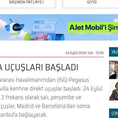
BAŞINDA PATLAYICI
GİYDİ
YAZ
24 Eylül 2024 Salı - 13:06
A UÇUŞLARI BAŞLADI
ararası Havalimanı’ndan (İSG) Pegasus
villa kentine direkt uçuşlar başladı. 24 Eylül
 3 frekans olarak salı, perşembe ve
uçuşlar, Madrid ve Barselona’dan sonra
ÇOK
tanbul’a bağlayacak.