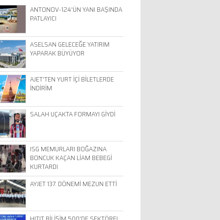
ANTONOV-124'ÜN YANI BAŞINDA
PATLAYICI
ASELSAN GELECEĞE YATIRIM
YAPARAK BÜYÜYOR
AJET'TEN YURT İÇİ BİLETLERDE
İNDİRİM
SALAH UÇAKTA FORMAYI GİYDİ
ISG MEMURLARI BOĞAZINA
BONCUK KAÇAN LİAM BEBEGİ
KURTARDI
AYJET 137. DÖNEMİ MEZUN ETTİ
HITIT BİLİŞİM 500'DE SEKTÖREL