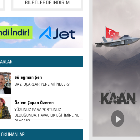
BİLETLERDE İNDİRİM
ARLAR
Süleyman Şen
BAZI UÇAKLAR YERE Mİ İNECEK?
Özlem Çapan Özeren
YÜZÜNÜZ PASAPORTUNUZ
OLDUĞUNDA, HAVACILIK EĞİTİMİNE NE
OLACAK?
 OKUNANLAR