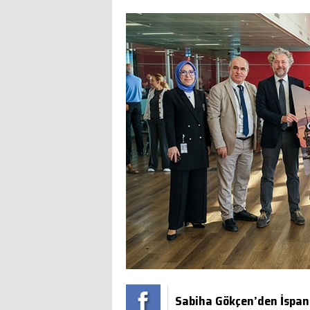
Sabiha Gökçen’den İspany