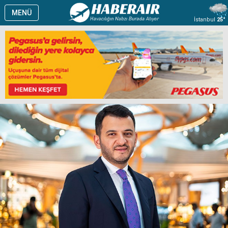
MENÜ
İstanbul
25°