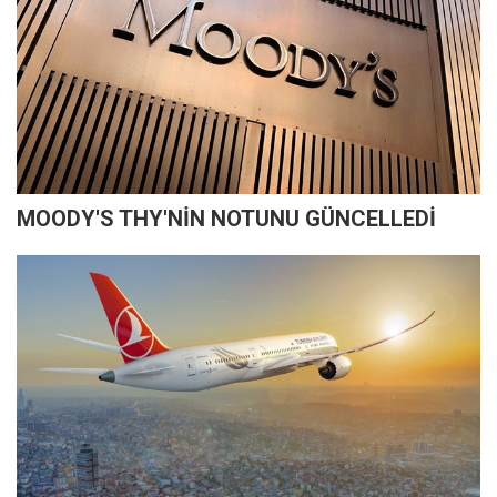
MOODY'S THY'NİN NOTUNU GÜNCELLEDİ