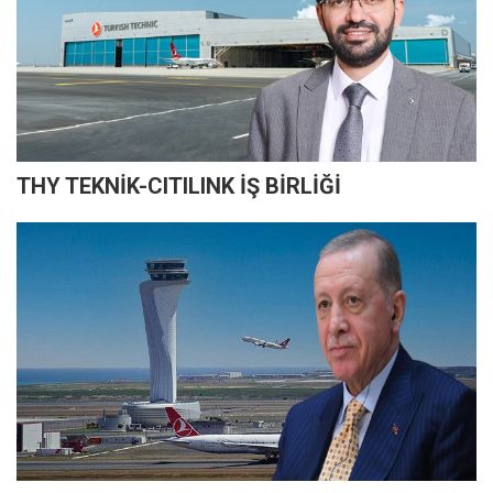
THY TEKNİK-CITILINK İŞ BİRLİĞİ