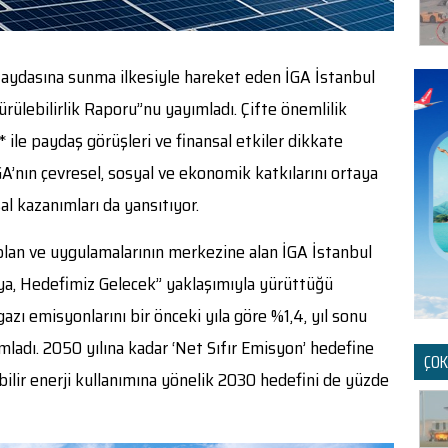
 faydasına sunma ilkesiyle hareket eden İGA İstanbul
ürülebilirlik Raporu”nu yayımladı. Çifte önemlilik
* ile paydaş görüşleri ve finansal etkiler dikkate
İGA’nın çevresel, sosyal ve ekonomik katkılarını ortaya
al kazanımları da yansıtıyor.
k plan ve uygulamalarının merkezine alan İGA İstanbul
ya, Hedefimiz Gelecek” yaklaşımıyla yürüttüğü
azı emisyonlarını bir önceki yıla göre %1,4, yıl sonu
adı. 2050 yılına kadar ‘Net Sıfır Emisyon’ hedefine
ÇOK
ilir enerji kullanımına yönelik 2030 hedefini de yüzde