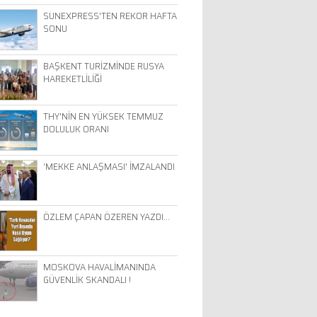
SUNEXPRESS'TEN REKOR HAFTA
SONU
BAŞKENT TURİZMİNDE RUSYA
HAREKETLİLİĞİ
THY'NİN EN YÜKSEK TEMMUZ
DOLULUK ORANI
‘MEKKE ANLAŞMASI' İMZALANDI
ÖZLEM ÇAPAN ÖZEREN YAZDI…
MOSKOVA HAVALİMANINDA
GÜVENLİK SKANDALI !