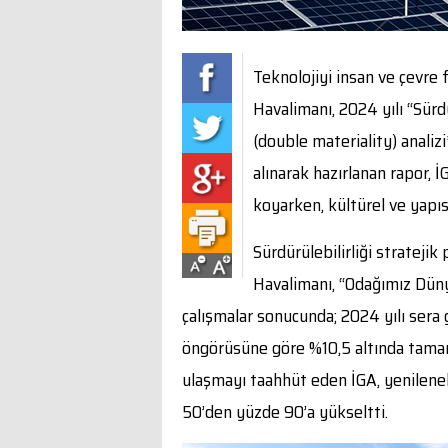
Teknolojiyi insan ve çevre
Havalimanı, 2024 yılı “Sürd
(double materiality) analizi
alınarak hazırlanan rapor, 
koyarken, kültürel ve yapıs
Sürdürülebilirliği strateji
Havalimanı, “Odağımız Dün
çalışmalar sonucunda; 2024 yılı sera g
öngörüsüne göre %10,5 altında tamaml
ulaşmayı taahhüt eden İGA, yenileneb
50’den yüzde 90’a yükseltti.