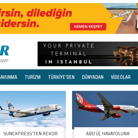
SAVUNMA
TURİZM
TÜRKİYE'DEN
DÜNYADAN
VİDEOLAR
SUNEXPRESS’TEN REKOR
ABD ÜÇ HAVAYOLUNA