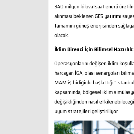
340 milyon kilovatsaat enerji üretil
alınması beklenen GES yatırımı sayes
tamamını güneş enerjisinden sağlaya
olacak.
İklim Direnci İçin Bilimsel Hazırlık:
Operasyonlarını değişen iklim koşulla
harcayan İGA, olası senaryoları bili
MAM iş birliğiyle başlattığı “İstanb
kapsamında, bölgesel iklim simülasyon
değişikliğinden nasıl etkilenebileceği 
uyum stratejileri geliştiriliyor.