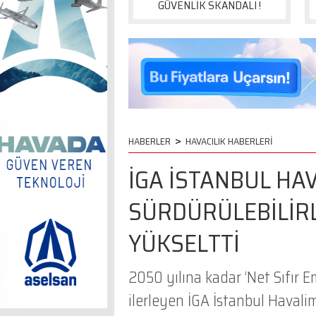
GÜVENLİK SKANDALI !
>
HABERLER
HAVACILIK HABERLERİ
İGA İSTANBUL HA
SÜRDÜRÜLEBİLİR
YÜKSELTTİ
2050 yılına kadar ‘Net Sıfır E
ilerleyen İGA İstanbul Havali