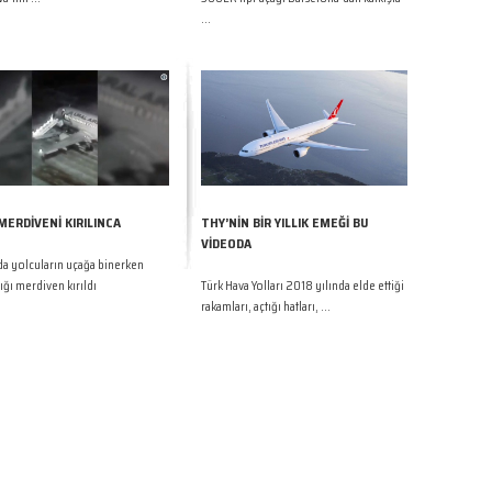
...
MERDİVENİ KIRILINCA
THY’NİN BİR YILLIK EMEĞİ BU
VİDEODA
a yolcuların uçağa binerken
ığı merdiven kırıldı
Türk Hava Yolları 2018 yılında elde ettiği
rakamları, açtığı hatları, ...