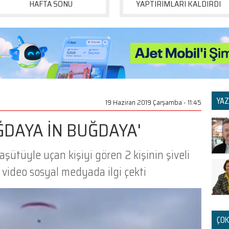
HAFTA SONU
YAPTIRIMLARI KALDIRDI
YAZ
19 Haziran 2019 Çarşamba - 11:45
ĞDAYA İN BUĞDAYA'
ütüyle uçan kişiyi gören 2 kişinin şiveli
video sosyal medyada ilgi çekti
ÇOK