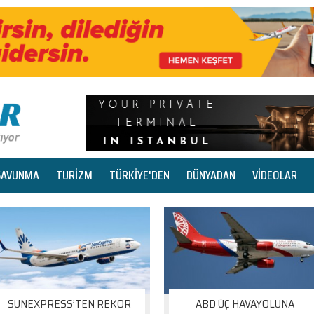
SAVUNMA
TURİZM
TÜRKİYE'DEN
DÜNYADAN
VİDEOLAR
SUNEXPRESS’TEN REKOR
ABD ÜÇ HAVAYOLUNA