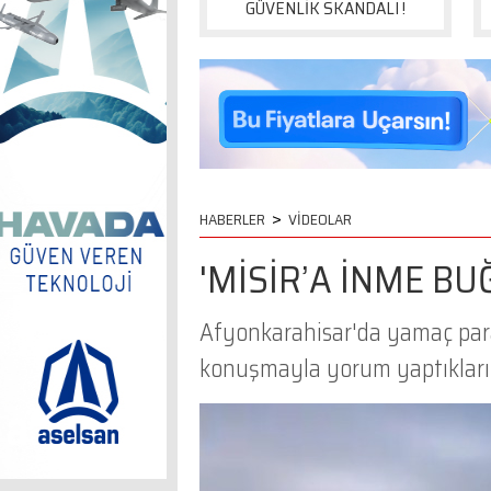
GÜVENLİK SKANDALI !
>
HABERLER
VİDEOLAR
'MİSİR’A İNME BU
Afyonkarahisar'da yamaç paraş
konuşmayla yorum yaptıkları 