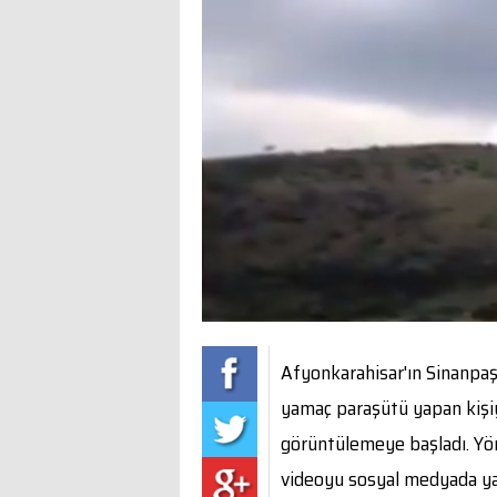
Afyonkarahisar'ın Sinanpaşa
yamaç paraşütü yapan kişiy
görüntülemeye başladı. Yöre
videoyu sosyal medyada yay