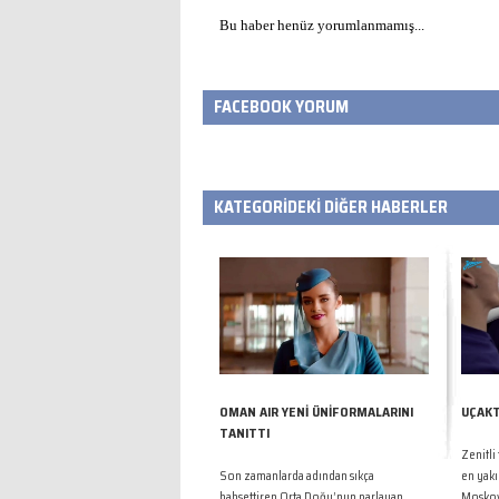
Bu haber henüz yorumlanmamış...
FACEBOOK YORUM
KATEGORİDEKİ DİĞER HABERLER
OMAN AIR YENİ ÜNİFORMALARINI
UÇAKT
TANITTI
Zenitli
Son zamanlarda adından sıkça
en yakı
bahsettiren Orta Doğu’nun parlayan
Moskova