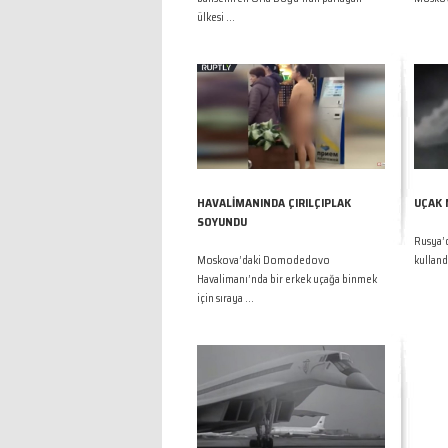
ülkesi ...
HAVALİMANINDA ÇIRILÇIPLAK
UÇAK 
SOYUNDU
Rusya’d
Moskova’daki Domodedovo
kulland
Havalimanı’nda bir erkek uçağa binmek
için sıraya ...