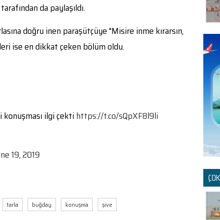
tarafından da paylaşıldı.
arlasına doğru inen paraşütçüye "Misire inme kırarsın,
eri ise en dikkat çeken bölüm oldu.
i konuşması ilgi çekti
https://t.co/sQpXF8l9li
une 19, 2019
ÇOK
tarla
buğday
konuşma
şive