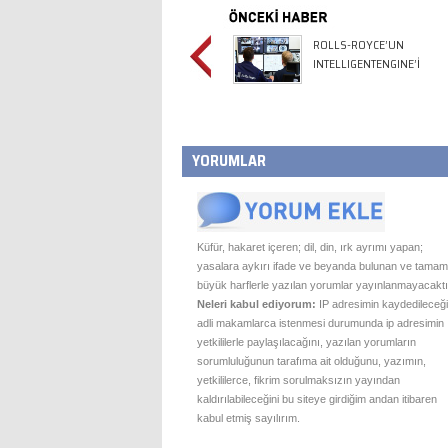
ROLLS-ROYCE’UN
INTELLIGENTENGINE’İ
YORUMLAR
Küfür, hakaret içeren; dil, din, ırk ayrımı yapan;
yasalara aykırı ifade ve beyanda bulunan ve tamam
büyük harflerle yazılan yorumlar yayınlanmayacaktı
Neleri kabul ediyorum:
IP adresimin kaydedileceği
adli makamlarca istenmesi durumunda ip adresimin
yetkililerle paylaşılacağını, yazılan yorumların
sorumluluğunun tarafıma ait olduğunu, yazımın,
yetkililerce, fikrim sorulmaksızın yayından
kaldırılabileceğini bu siteye girdiğim andan itibaren
kabul etmiş sayılırım.