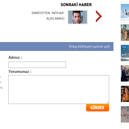
EMNİYETTEN ‘İNTİHAR’
AÇIKLAMASI
Onay bekleyen yorum yok.
ı
r.
ni,