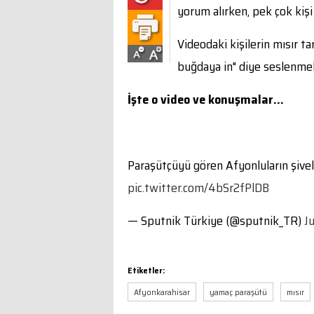
yorum alırken, pek çok kişi 
Videodaki kişilerin mısır t
buğdaya in" diye seslenmel
İşte o video ve konuşmalar…
Paraşütçüyü gören Afyonluların şivel
pic.twitter.com/4bSr2fPlDB
— Sputnik Türkiye (@sputnik_TR)
J
Etiketler:
Afyonkarahisar
yamaç paraşütü
mısır