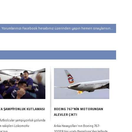
Yorumlarınızı Facebook hesabınız üzerinden yapın hemen onaylansın...
A ŞAMPİYONLUK KUTLAMASI
BOEING 767’NİN MOTORUNDAN
ALEVLER ÇIKTI
 futbolcular şampiyonluk yolunda
n rakipleri Lokomotiv
Arkia Havayolları’nın Boeing 767-
’nın ...
300ER tipi uçağı Barselona'dan kalkışta