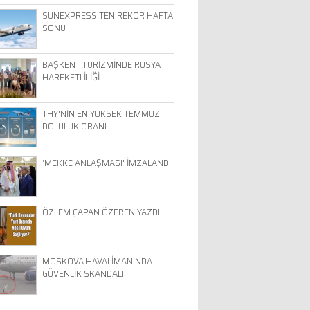
SUNEXPRESS'TEN REKOR HAFTA
SONU
BAŞKENT TURİZMİNDE RUSYA
HAREKETLİLİĞİ
THY'NİN EN YÜKSEK TEMMUZ
DOLULUK ORANI
‘MEKKE ANLAŞMASI' İMZALANDI
ÖZLEM ÇAPAN ÖZEREN YAZDI…
MOSKOVA HAVALİMANINDA
GÜVENLİK SKANDALI !