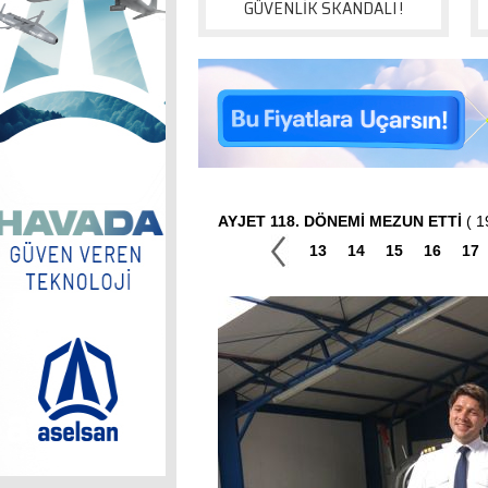
GÜVENLİK SKANDALI !
AYJET 118. DÖNEMİ MEZUN ETTİ
( 19
13
14
15
16
17