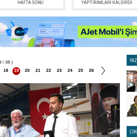
HAFTA SONU
YAPTIRIMLARI KALDIRDI
YAZ
 / 38 )
18
19
20
21
22
23
24
25
26
ÇOK