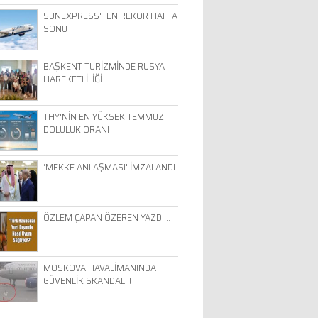
SUNEXPRESS'TEN REKOR HAFTA
SONU
BAŞKENT TURİZMİNDE RUSYA
HAREKETLİLİĞİ
THY'NİN EN YÜKSEK TEMMUZ
DOLULUK ORANI
‘MEKKE ANLAŞMASI' İMZALANDI
ÖZLEM ÇAPAN ÖZEREN YAZDI…
MOSKOVA HAVALİMANINDA
GÜVENLİK SKANDALI !