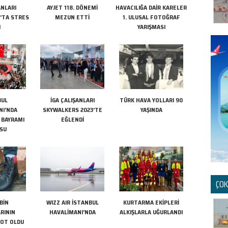
ANLARI
AYJET 118. DÖNEMİ
HAVACILIĞA DAİR KARELER
’TA STRES
MEZUN ETTİ
1. ULUSAL FOTOĞRAF
I
YARIŞMASI
BUL
İGA ÇALIŞANLARI
TÜRK HAVA YOLLARI 90
NI'NDA
SKYWALKERS 2023’TE
YAŞINDA
 BAYRAMI
EĞLENDİ
SU
ÇOK
BİN
WIZZ AIR İSTANBUL
KURTARMA EKİPLERİ
RININ
HAVALİMANI’NDA
ALKIŞLARLA UĞURLANDI
BOT OLDU