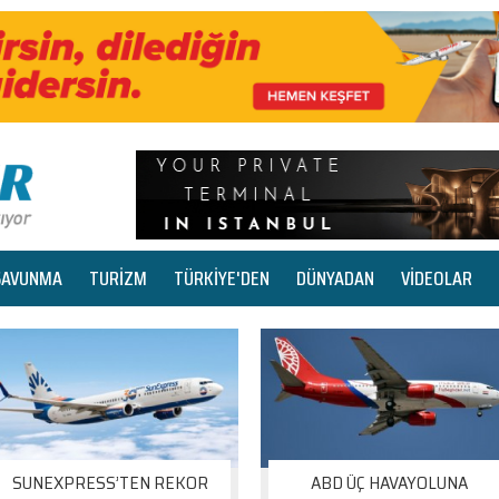
SAVUNMA
TURİZM
TÜRKİYE'DEN
DÜNYADAN
VİDEOLAR
SUNEXPRESS’TEN REKOR
ABD ÜÇ HAVAYOLUNA