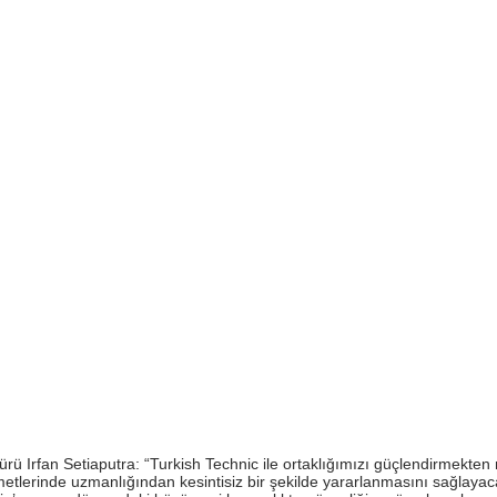
rü Irfan Setiaputra: “Turkish Technic ile ortaklığımızı güçlendirmek
zmetlerinde uzmanlığından kesintisiz bir şekilde yararlanmasını sağla