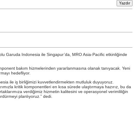
lu Garuda Indonesia ile Singapur’da, MRO Asia-Pacific etkinliğinde
omponent bakım hizmelerinden yararlanmasına olanak tanıyacak. Yeni
rmayı hedefliyor.
a ile iş birliğimizi kuvvetlendirmekten mutluluk duyuyoruz.
mızla kritik komponentleri en kısa sürede ulaştırmaya hazırız, bu da
klarımıza verdiğimiz hizmetin kalitesini ve operasyonel verimliliğin
ürdürmeyi planlıyoruz.” dedi.