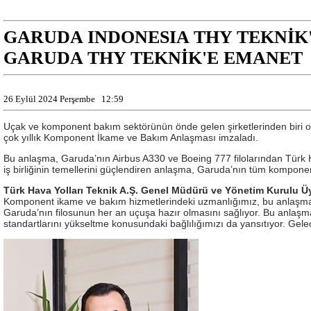
GARUDA INDONESIA THY TEKNİK
GARUDA THY TEKNİK'E EMANET
26 Eylül 2024 Perşembe
12:59
Uçak ve komponent bakım sektörünün önde gelen şirketlerinden biri ol
çok yıllık Komponent İkame ve Bakım Anlaşması imzaladı.
Bu anlaşma, Garuda’nın Airbus A330 ve Boeing 777 filolarından Türk 
iş birliğinin temellerini güçlendiren anlaşma, Garuda’nın tüm komponent
Türk Hava Yolları Teknik A.Ş. Genel Müdürü ve Yönetim Kurulu Ü
Komponent ikame ve bakım hizmetlerindeki uzmanlığımız, bu anlaşmanın
Garuda’nın filosunun her an uçuşa hazır olmasını sağlıyor. Bu anlaşma
standartlarını yükseltme konusundaki bağlılığımızı da yansıtıyor. Gelec