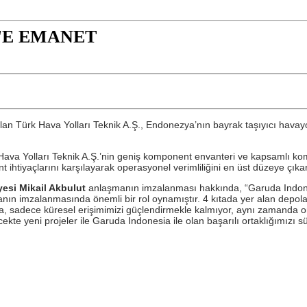
'E EMANET
an Türk Hava Yolları Teknik A.Ş.,
Endonezya’nın bayrak taşıyıcı havayo
Hava Yolları Teknik A.Ş.’nin geniş komponent envanteri ve kapsamlı k
 ihtiyaçlarını karşılayarak operasyonel verimliliğini en üst düzeye çıka
yesi Mikail Akbulut
anlaşmanın imzalanması hakkında, “Garuda Indonesi
 imzalanmasında önemli bir rol oynamıştır. 4 kıtada yer alan depoları
, sadece küresel erişimimizi güçlendirmekle kalmıyor, aynı zamanda orta
ekte yeni projeler ile Garuda Indonesia ile olan başarılı ortaklığımızı s