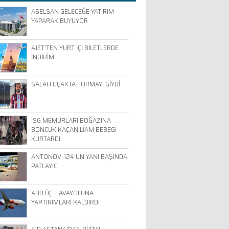
ASELSAN GELECEĞE YATIRIM
YAPARAK BÜYÜYOR
AJET'TEN YURT İÇİ BİLETLERDE
İNDİRİM
SALAH UÇAKTA FORMAYI GİYDİ
ISG MEMURLARI BOĞAZINA
BONCUK KAÇAN LİAM BEBEGİ
KURTARDI
ANTONOV-124'ÜN YANI BAŞINDA
PATLAYICI
ABD ÜÇ HAVAYOLUNA
YAPTIRIMLARI KALDIRDI