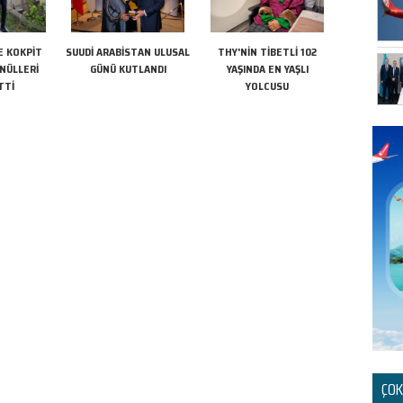
E KOKPİT
SUUDİ ARABİSTAN ULUSAL
THY'NİN TİBETLİ 102
ÖNÜLLERİ
GÜNÜ KUTLANDI
YAŞINDA EN YAŞLI
TTİ
YOLCUSU
ÇOK