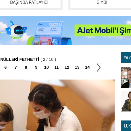
BAŞINDA PATLAYICI
GİYDİ
YAZ
ÖNÜLLERİ FETHETTİ
( 2 / 16 )
6
7
8
9
10
11
12
13
14
ÇOK