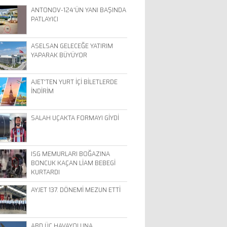
ANTONOV-124'ÜN YANI BAŞINDA
PATLAYICI
ASELSAN GELECEĞE YATIRIM
YAPARAK BÜYÜYOR
AJET'TEN YURT İÇİ BİLETLERDE
İNDİRİM
SALAH UÇAKTA FORMAYI GİYDİ
ISG MEMURLARI BOĞAZINA
BONCUK KAÇAN LİAM BEBEGİ
KURTARDI
AYJET 137. DÖNEMİ MEZUN ETTİ
ABD ÜÇ HAVAYOLUNA