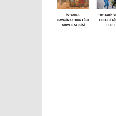
İSTANBUL
THY KABİN V
HAVALİMANI'NDA TÜRK
EKİPLERİ G
KAHVESİ SERGİSİ
FETHE