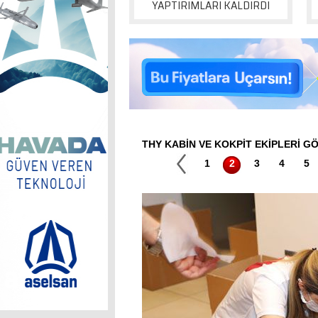
YAPTIRIMLARI KALDIRDI
THY KABİN VE KOKPİT EKİPLERİ G
1
2
3
4
5