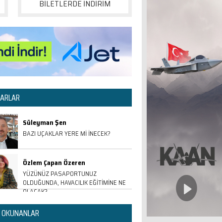
BİLETLERDE İNDİRİM
ARLAR
Süleyman Şen
BAZI UÇAKLAR YERE Mİ İNECEK?
Özlem Çapan Özeren
YÜZÜNÜZ PASAPORTUNUZ
OLDUĞUNDA, HAVACILIK EĞİTİMİNE NE
OLACAK?
 OKUNANLAR