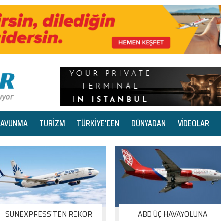
SAVUNMA
TURİZM
TÜRKİYE'DEN
DÜNYADAN
VİDEOLAR
SUNEXPRESS’TEN REKOR
ABD ÜÇ HAVAYOLUNA