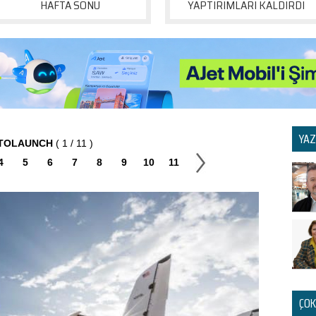
HAFTA SONU
YAPTIRIMLARI KALDIRDI
YAZ
ATOLAUNCH
( 1 / 11 )
4
5
6
7
8
9
10
11
ÇOK