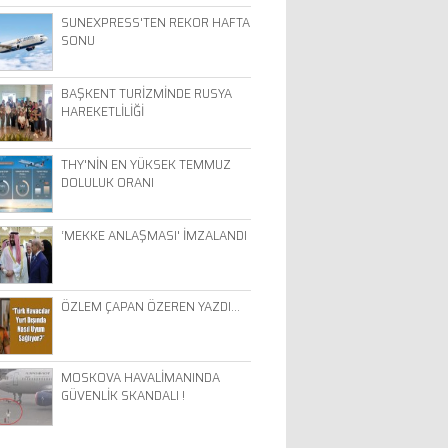
SUNEXPRESS'TEN REKOR HAFTA
SONU
BAŞKENT TURİZMİNDE RUSYA
HAREKETLİLİĞİ
THY'NİN EN YÜKSEK TEMMUZ
DOLULUK ORANI
‘MEKKE ANLAŞMASI' İMZALANDI
ÖZLEM ÇAPAN ÖZEREN YAZDI…
MOSKOVA HAVALİMANINDA
GÜVENLİK SKANDALI !